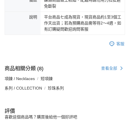
備註
鍊類商品做工較細，配戴時請勿用力拉扯避
免斷裂
說明
平台商品七成為現貨，現貨商品約1至3個工
作天出貨；若為預購商品需等待2～4週，如
有訂購疑問歡迎詢問客服
客服
商品相關分類 (8)
查看全部
項鍊 / Necklaces
短項鍊
系列 / COLLECTION
珍珠系列
評價
喜歡這個商品嗎？購買後給他一個好評吧