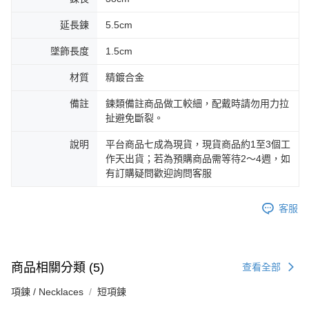
延長鍊
5.5cm
墜飾長度
1.5cm
材質
精鍍合金
備註
鍊類備註商品做工較細，配戴時請勿用力拉
扯避免斷裂。
說明
平台商品七成為現貨，現貨商品約1至3個工
作天出貨；若為預購商品需等待2～4週，如
有訂購疑問歡迎詢問客服
客服
商品相關分類 (5)
查看全部
項鍊 / Necklaces
短項鍊