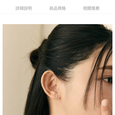
Apple Pay
詳細說明
商品規格
相關推薦
街口支付
悠遊付
運送方式
不提供全家取貨付款
每筆NT$999,999
不提供全家取貨服務
每筆NT$999,999
7-11超商取貨付款（離島取貨加價40元）
每筆NT$70，滿NT$599(含以上)免運費
付款後7-11取貨（離島取貨加價40元）
每筆NT$70，滿NT$599(含以上)免運費
台灣宅配通
每筆NT$70，滿NT$599(含以上)免運費