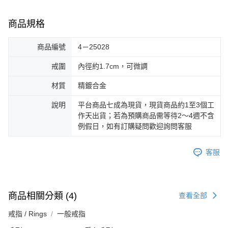
商品規格
商品編號
4－25028
戒圍
內徑約1.7cm，可微調
材質
精鍍合金
說明
平台商品七成為現貨，現貨商品約1至3個工
作天出貨；若為預購商品需等待2～4週不含
例假日，如有訂購疑問歡迎詢問客服
客服
商品相關分類 (4)
查看全部
戒指 / Rings
一般戒指