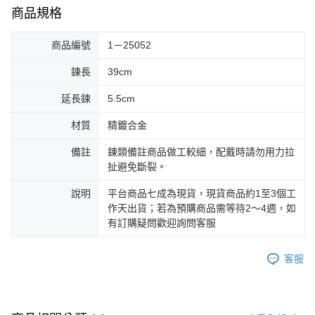
商品規格
商品編號
1－25052
鍊長
39cm
延長鍊
5.5cm
材質
精鍍合金
備註
鍊類備註商品做工較細，配戴時請勿用力拉
扯避免斷裂。
說明
平台商品七成為現貨，現貨商品約1至3個工
作天出貨；若為預購商品需等待2～4週，如
有訂購疑問歡迎詢問客服
客服