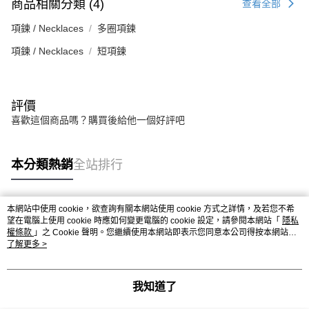
商品相關分類 (4)
查看全部
項鍊 / Necklaces
多圈項鍊
項鍊 / Necklaces
短項鍊
評價
喜歡這個商品嗎？購買後給他一個好評吧
本分類熱銷
全站排行
本網站中使用 cookie，欲查詢有關本網站使用 cookie 方式之詳情，及若您不希
熱門標籤
望在電腦上使用 cookie 時應如何變更電腦的 cookie 設定，請參閱本網站「
隱私
權條款
」之 Cookie 聲明。您繼續使用本網站即表示您同意本公司得按本網站使
用條款之 Cookie 聲明使用 cookie。
了解更多 >
我知道了