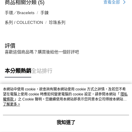
商品相關分類 (5)
查看全部
手環／Bracelets
手鍊
系列 / COLLECTION
珍珠系列
評價
喜歡這個商品嗎？購買後給他一個好評吧
本分類熱銷
全站排行
本網站中使用 cookie，欲查詢有關本網站使用 cookie 方式之詳情，及若您不希
熱門標籤
望在電腦上使用 cookie 時應如何變更電腦的 cookie 設定，請參閱本網站「
隱私
權條款
」之 Cookie 聲明。您繼續使用本網站即表示您同意本公司得按本網站使
用條款之 Cookie 聲明使用 cookie。
了解更多 >
我知道了