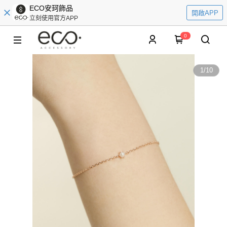
ECO安珂飾品
開啟APP
立刻使用官方APP
0
1
/
10