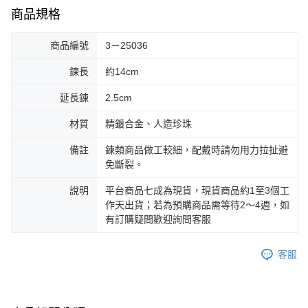
商品規格
商品編號
3－25036
鍊長
約14cm
延長鍊
2.5cm
材質
精鍍合金、人造珍珠
備註
鍊類商品做工較細，配戴時請勿用力拉扯避
免斷裂。
說明
平台商品七成為現貨，現貨商品約1至3個工
作天出貨；若為預購商品需等待2～4週，如
有訂購疑問歡迎詢問客服
客服