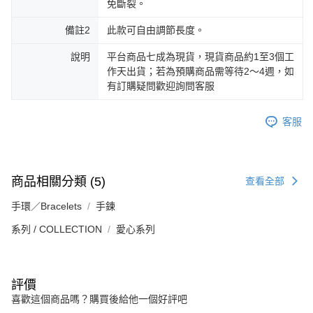
免斷裂。
備註2
此款可自由調節長度。
說明
平台商品七成為現貨，現貨商品約1至3個工
作天出貨；若為預購商品需等待2～4週，如
有訂購疑問歡迎詢問客服
客服
商品相關分類 (5)
查看全部
手環／Bracelets
手鍊
系列 / COLLECTION
愛心系列
評價
喜歡這個商品嗎？購買後給他一個好評吧