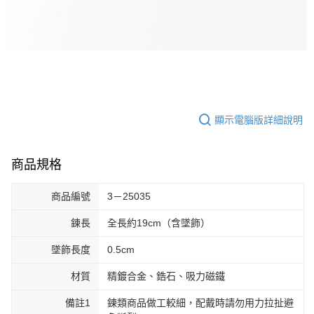
顯示電腦版詳細說明
商品規格
商品編號
3－25035
鍊長
全長約19cm（含墜飾）
墜飾長度
0.5cm
材質
精鍍合金、鋯石、吸力磁鐵
備註1
鍊類商品做工較細，配戴時請勿用力拉扯避