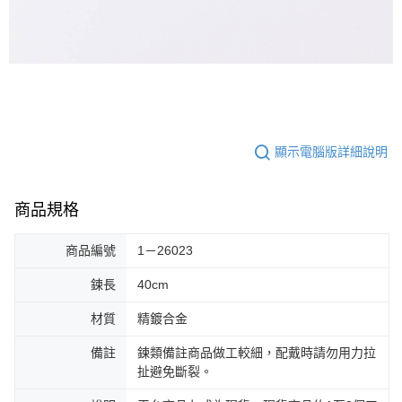
顯示電腦版詳細說明
商品規格
商品編號
1－26023
鍊長
40cm
材質
精鍍合金
備註
鍊類備註商品做工較細，配戴時請勿用力拉
扯避免斷裂。