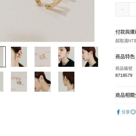
付款與運
超取滿NT$
付款方式
商品特色
信用卡一
商品編號
8718579
超商取貨
LINE Pay
商品相關分
Apple Pay
耳骨夾 / Ea
分享
街口支付
系列 / CO
悠遊付
全站商品 / S