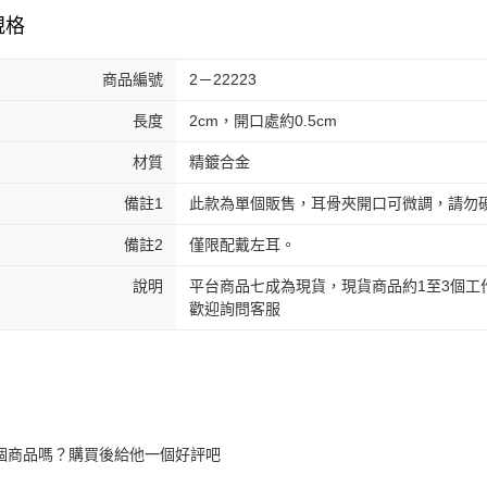
規格
商品編號
2－22223
長度
2cm，開口處約0.5cm
材質
精鍍合金
備註1
此款為單個販售，耳骨夾開口可微調，請勿
備註2
僅限配戴左耳。
說明
平台商品七成為現貨，現貨商品約1至3個工
歡迎詢問客服
個商品嗎？購買後給他一個好評吧