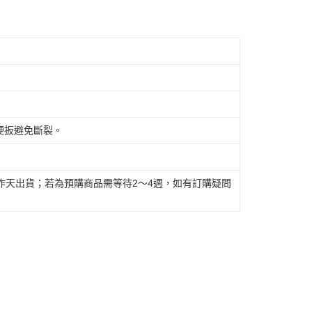
硬扳避免斷裂。
作天出貨；若為預購商品需等待2～4週，如有訂購疑問