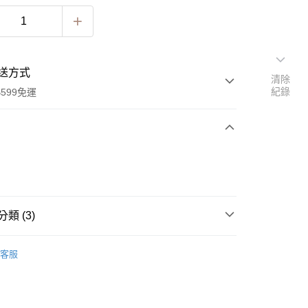
送方式
清除
紀錄
599免運
次付款
付款
類 (3)
r Cuffs
單支
客服
LLECTION
貼耳耳環系列
hop All