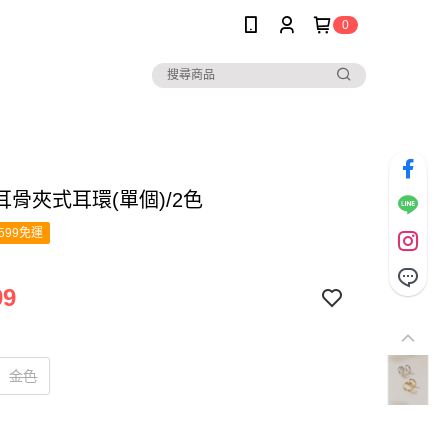
0
耳骨夾式耳環(單個)/2色
599免運
99
金色