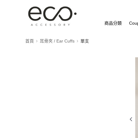
商品分類
Cou
首頁
耳骨夾 / Ear Cuffs
單支