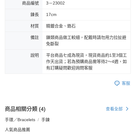
商品編號
3－23002
鍊長
17cm
材質
精鍍合金、鋯石
備註
鍊類商品做工較細，配戴時請勿用力拉扯避
免斷裂
說明
平台商品七成為現貨，現貨商品約1至3個工
作天出貨；若為預購商品需等待2～4週，如
有訂購疑問歡迎詢問客服
客服
商品相關分類 (4)
查看全部
手環／Bracelets
手鍊
人氣商品推薦