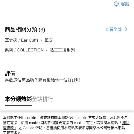
客服
商品相關分類 (3)
查看全部
耳骨夾 / Ear Cuffs
單支
系列 / COLLECTION
貼耳耳環系列
評價
喜歡這個商品嗎？購買後給他一個好評吧
本分類熱銷
全站排行
本網站中使用 cookie，欲查詢有關本網站使用 cookie 方式之詳情，及若您不希
熱門標籤
望在電腦上使用 cookie 時應如何變更電腦的 cookie 設定，請參閱本網站「
隱私
權條款
」之 Cookie 聲明。您繼續使用本網站即表示您同意本公司得按本網站使
用條款之 Cookie 聲明使用 cookie。
了解更多 >