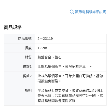
台灣宅配通
顯示電腦版詳細說明
每筆NT$70，滿NT$599(含以上)免運費
商品規格
商品編號
2－23119
長度
1.8cm
材質
精鍍合金、鋯石
備註1
此款為單個販售，僅限配戴左耳。。
備註2
此款為單個販售，耳骨夾開口可微調，請勿
硬扳避免斷裂。
說明
平台商品七成為現貨，現貨商品約1至3個工
作天出貨；若為預購商品需等待2～4週，如
有訂購疑問歡迎詢問客服